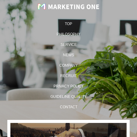
TOP
PHILOSOPHY
SERVICE
NEWS
COMPANY
RECRUIT
PRIVACY POLICY
GUIDELINE QUALITY
CONTACT