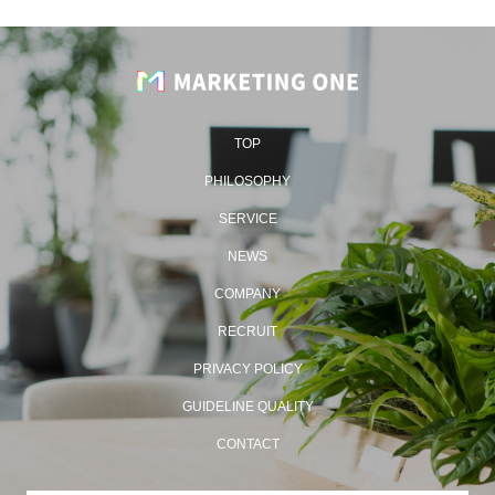
TOP
PHILOSOPHY
SERVICE
NEWS
COMPANY
RECRUIT
PRIVACY POLICY
GUIDELINE QUALITY
CONTACT