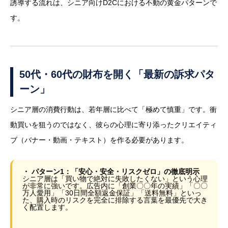
誘導する流れは、シニア向けD2Cにおける不動の黄金パターンで
す。
50代・60代の財布を開く「最新の訴求パタ
ーン」
シニア層の消費行動は、若年層に比べて「極めて慎重」です。衝
動買いを狙うのではなく、彼らの心理に寄り添ったクリエイティ
ブ（バナー・動画・テキスト）を作る必要があります。
・ パターン1：「安心・安全・リスクゼロ」の徹底明示
シニア層は「買い物で絶対に失敗したくない」という心理
が非常に強いです。広告内に「創業〇〇年の実績」「〇〇
万人愛用」「30日間全額返金保証」「送料無料」といっ
た、購入時のリスクを完全に排除する言葉を最優先で大き
く配置します。