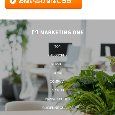
TOP
PHILOSOPHY
SERVICE
NEWS
COMPANY
RECRUIT
PRIVACY POLICY
GUIDELINE QUALITY